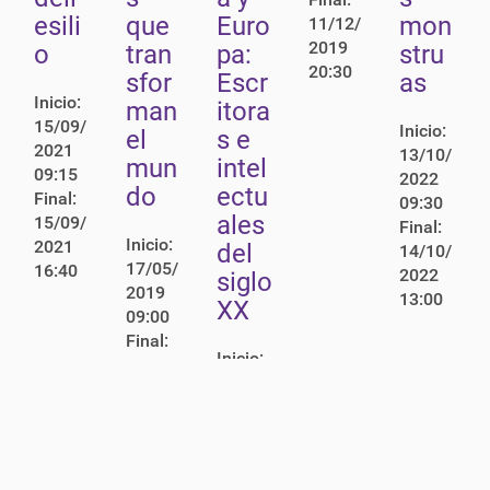
esili
que
Euro
mon
11/12/
PUBLICACIONES
2019
o
tran
pa:
stru
20:30
Escritoras y estudios de género en literatura
sfor
Escr
as
Inicio:
desde una mirada interdisciplinar
man
itora
15/09/
Inicio:
el
s e
2021
13/10/
mun
intel
09:15
2022
do
ectu
Final:
09:30
ales
15/09/
Final:
Inicio:
2021
del
14/10/
17/05/
16:40
2022
siglo
2019
13:00
XX
09:00
Final:
Inicio:
18/05/
04/04/
2019
2019
18:00
10:00
Final:
06/04/