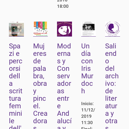
18:00
Spa
Muj
Mod
Un
Sali
zi e
eres
erna
día
end
perc
de
s y
con
o
orsi
pala
Con
Iris
del
dell
bra,
serv
Mur
arch
a
obra
ador
doc
ivo:
scrit
y
as
h
de
tura
pinc
entr
liter
Inicio:
fem
el.
e
atur
11/12/
mini
Crea
And
a y
2019
le
dora
alucí
otra
11:30
dell'
s
a y
s
Final: