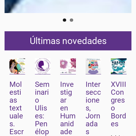
Últimas novedades
Mol
Sem
Inve
Inter
XVIII
esti
inari
stig
secc
Con
as
o
ar
ione
gres
text
Ulis
en
s,
o
uale
es:
Hum
Jorn
Bord
s.
Pen
anid
ada
es
Escr
élop
ade
s