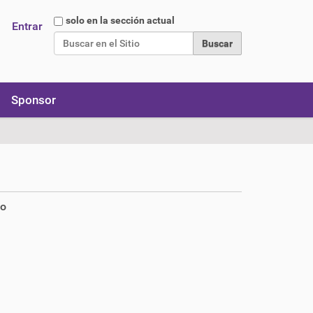
Buscar
solo en la sección actual
Entrar
Búsqueda Avanzada…
Sponsor
no