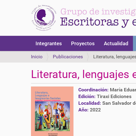
N
Integrantes
Proyectos
Actualidad
a
v
Inicio
Publicaciones
Literatura, lenguaje
e
g
Literatura, lenguajes
a
c
i
Coordinación:
María Edua
ó
Edición:
Tiraxi Ediciones
n
Localidad:
San Salvador d
Año:
2022