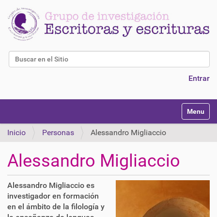
Buscar
Búsqueda Avanzada…
Entrar
N
Toggle na
a
v
Inicio
Personas
Alessandro Migliaccio
e
g
Alessandro Migliaccio
a
c
i
Alessandro Migliaccio es
ó
investigador en formación
n
en el ámbito de la filología y